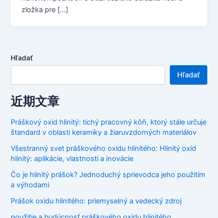
zložka pre […]
Hľadať
Hľadať
近期文章
Práškový oxid hlinitý: tichý pracovný kôň, ktorý stále určuje
štandard v oblasti keramiky a žiaruvzdorných materiálov
Všestranný svet práškového oxidu hlinitého: Hlinitý oxid
hlinitý: aplikácie, vlastnosti a inovácie
Čo je hlinitý prášok? Jednoduchý sprievodca jeho použitím
a výhodami
Prášok oxidu hlinitého: priemyselný a vedecký zdroj
použitie a budúcnosť práškového oxidu hlinitého