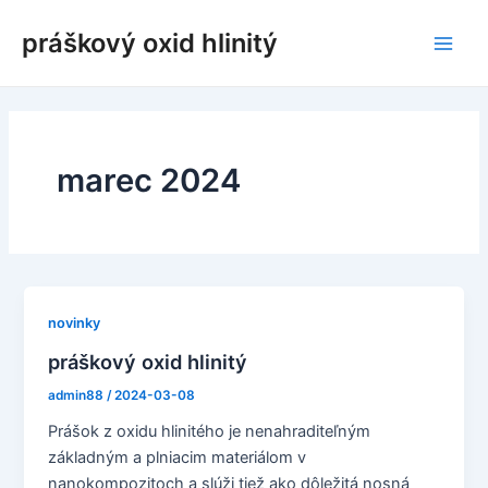
Preskočiť
práškový oxid hlinitý
na
Hlav
obsah
men
marec 2024
novinky
práškový oxid hlinitý
admin88
/
2024-03-08
Prášok z oxidu hlinitého je nenahraditeľným
základným a plniacim materiálom v
nanokompozitoch a slúži tiež ako dôležitá nosná