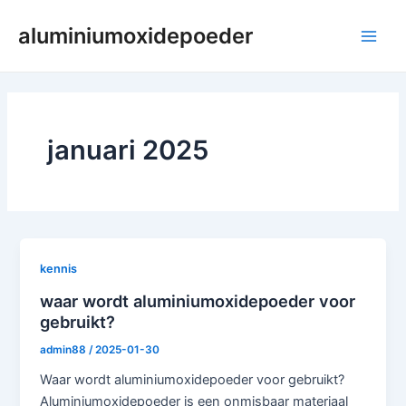
Ga
aluminiumoxidepoeder
naar
Hoo
de
inhoud
januari 2025
kennis
waar wordt aluminiumoxidepoeder voor
gebruikt?
admin88
/
2025-01-30
Waar wordt aluminiumoxidepoeder voor gebruikt?
Aluminiumoxidepoeder is een onmisbaar materiaal