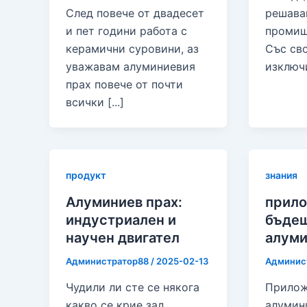
След повече от двадесет
решава
и пет години работа с
промиш
керамични суровини, аз
Със св
уважавам алуминиевия
изключ
прах повече от почти
всички [...]
продукт
знания
Алуминиев прах:
прило
индустриален и
бъдещ
научен двигател
алуми
Администратор88
/
2025-02-13
Админис
Чудили ли сте се някога
Прилож
какво се крие зад
алумин