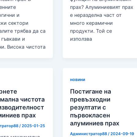
енните
прах? Алуминиевият прах
огични и
е неразделна част от
ски сектори
много керамични
лите трябва да са
продукти. Той се
 гъвкави и
използва
и. Висока чистота
новини
рнете
Постигане на
мална чистота
превъзходни
изводителност
резултати с
миниев прах
първокласен
алуминиев прах
тратор88
/
2025-01-25
Администратор88
/
2024-09-19