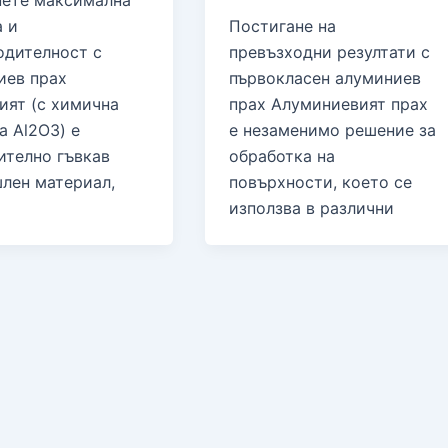
нете максимална
а и
Постигане на
одителност с
превъзходни резултати с
иев прах
първокласен алуминиев
ият (с химична
прах Алуминиевият прах
а Al2O3) е
е незаменимо решение за
ително гъвкав
обработка на
лен материал,
повърхности, което се
използва в различни