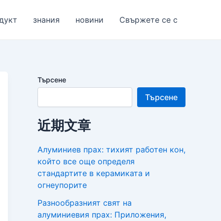
дукт
знания
новини
Свържете се с
Търсене
Търсене
近期文章
Алуминиев прах: тихият работен кон,
който все още определя
стандартите в керамиката и
огнеупорите
Разнообразният свят на
алуминиевия прах: Приложения,