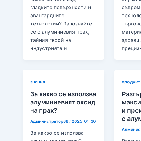
гладките повърхности и
съврем
авангардните
технол
технологии? Запознайте
търгов
се с алуминиевия прах,
материа
тайния герой на
здрави,
индустрията и
прецизн
знания
продукт
За какво се използва
Разгъ
алуминиевият оксид
макси
на прах?
и про
с алу
Администратор88
/
2025-01-30
Админис
За какво се използва