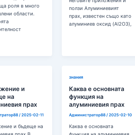
неговите приложения и
ща роля в много
ползи Алуминиевият
лени области.
прах, известен също като
оята
алуминиев оксид (Al2O3),
ителност
знания
жение и
Каква е основната
е на
функция на
ниевия прах
алуминиевия прах
тратор88
/
2025-02-11
Администратор88
/
2025-02-10
ение и бъдеще на
Каква е основната
иевия прах В
функция на алуминиевия