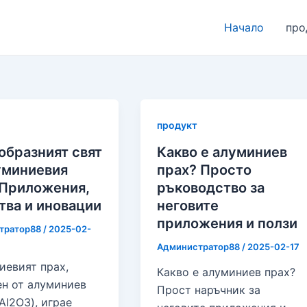
Начало
про
продукт
образният свят
Какво е алуминиев
уминиевия
прах? Просто
 Приложения,
ръководство за
тва и иновации
неговите
приложения и ползи
тратор88
/
2025-02-
Администратор88
/
2025-02-17
иевият прах,
Какво е алуминиев прах?
ен от алуминиев
Прост наръчник за
Al2O3), играе