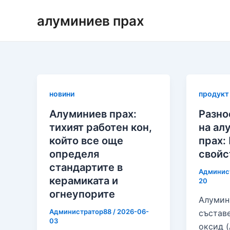
Преминаване
алуминиев прах
към
съдържанието
новини
продукт
Алуминиев прах:
Разно
тихият работен кон,
на ал
който все още
прах:
определя
свойс
стандартите в
Админис
керамиката и
20
огнеупорите
Алумин
Администратор88
/
2026-06-
състав
03
оксид (