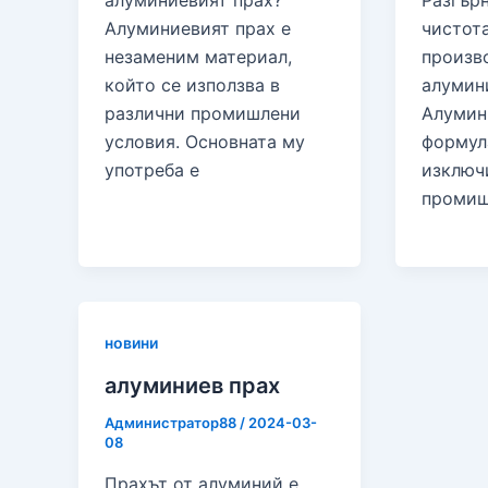
алуминиевият прах?
Разгър
Алуминиевият прах е
чистот
незаменим материал,
произв
който се използва в
алумин
различни промишлени
Алумин
условия. Основната му
формул
употреба е
изключ
промиш
новини
алуминиев прах
Администратор88
/
2024-03-
08
Прахът от алуминий е