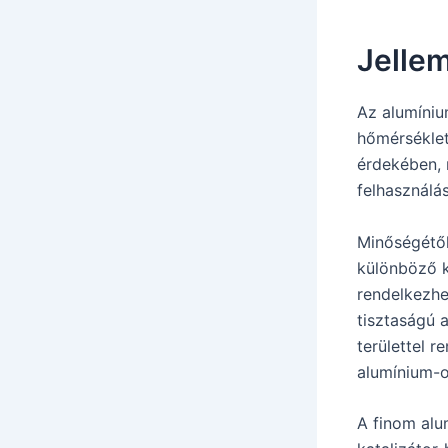
Jelle
Az alumíniu
hőmérséklete
érdekében, 
felhasználás
Minőségétől
különböző ké
rendelkezhe
tisztaságú 
területtel 
alumínium-o
A finom alu