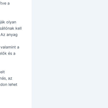
ítve a
ják olyan
állónak kell
. Az anyag
 valamint a
lők és a
elt
más, az
ódon lehet