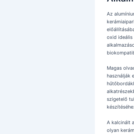
Az alumíniu
kerámiaipar
előállításá
oxid ideáli
alkalmazáso
biokompatib
Magas olvad
használják 
hűtőbordákb
alkatrészek
szigetelő t
készítéséhe
A kalcinált
olyan kerám