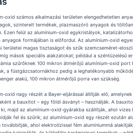
ás
m-oxid számos alkalmazási területen elengedhetetlen anyag
agok, szinterelt termékek, plazmaszóró anyagok és töltőa
. Ezen felül az alumínium-oxid egykristályok, katalizátorh
ó anyagok formájában is előfordul. Az alumínium-oxid egye
si területei magas tisztaságot és szűk szemcseméret-eloszl
 míg mások speciális alakzatokat; például a széntüzelésű 
rámia szűrőknek 100 mikron átmérőjű alumínium-oxid port k
uk, a füstgázcsatornákhoz pedig a leghatékonyabb működ
enger alakú, 100 mikron átmérőjű porra van szükség.
-oxid nagy részét a Bayer-eljárással állítják elő, amelynek
ként a bauxitot – egy földi ásványt – használják. A bauxito
ki, majd az alumínium-oxid-gyárakba szállítják, ahol vizes 
oldják fel és szűrik; az alumínium-oxid egy részét ezután a
továbbítják, ahol elektrolízissel fém alumíniummá alakítják
edig kalcinálják, és különféle kerámiaipari termékek – péld