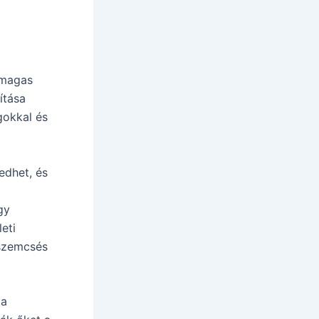
 magas
ítása
gokkal és
edhet, és
l
gy
eti
 szemcsés
 a