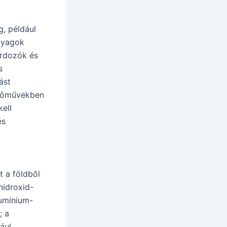
, például
nyagok
ordozók és
s
ást
erőművekben
ell
és
t a földből
hidroxid-
lumínium-
; a
ául