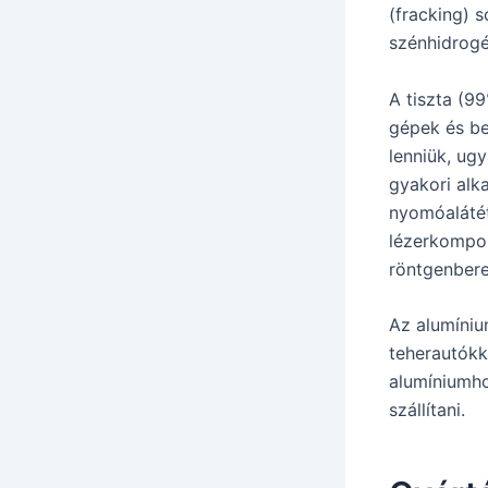
(fracking) 
szénhidrogén
A tiszta (9
gépek és be
lenniük, ug
gyakori alk
nyomóalátét
lézerkompon
röntgenber
Az alumíniu
teherautókk
alumíniumho
szállítani.