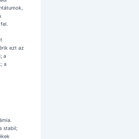
antátumok,
s
fel.
t
rik ezt az
; a
; a
ámia.
 stabil;
ékek