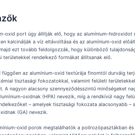
mzők
m-oxid port úgy állítják elő, hogy az alumínium-hidroxidot
n kalcinálják a víz eltávolítása és az alumínium-oxid előáll
majd ezt tovább feldolgozzák, hogy különböző tulajdonsá
i területekkel rendelkező formákat állítsanak elő.
 függően az alumínium-oxid textúrája finomtól durváig terj
miai tisztasági fokozatokkal, valamint felületi területekke
t. A nagyon alacsony szennyeződésszintű minőségeket na
alumínium-oxidnak (HPA) nevezik, míg a rendkívül nagy felül
rendelkezőket – amelyek tisztasági fokozata alacsonyabb –
xidnak (GA) nevezik.
mínium-oxid porok megtalálhatók a polírozópasztákban és