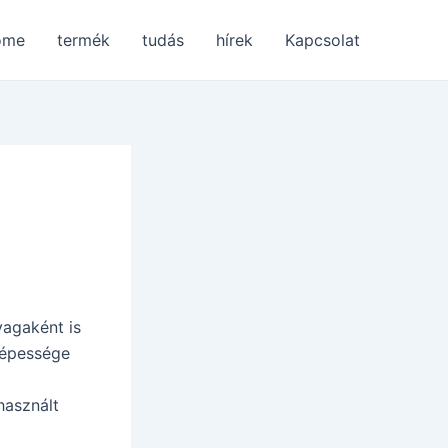
ome
termék
tudás
hírek
Kapcsolat
yagaként is
képessége
használt