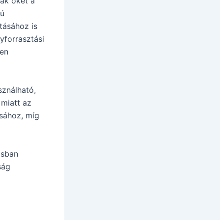
ják őket a
gú
tásához is
yforrasztási
ten
sználható,
 miatt az
ásához, míg
ásban
ság