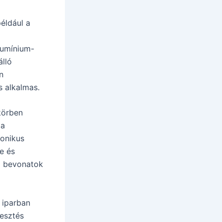
éldául a
alumínium-
álló
n
 alkalmas.
körben
 a
ronikus
e és
ló bevonatok
 iparban
pesztés