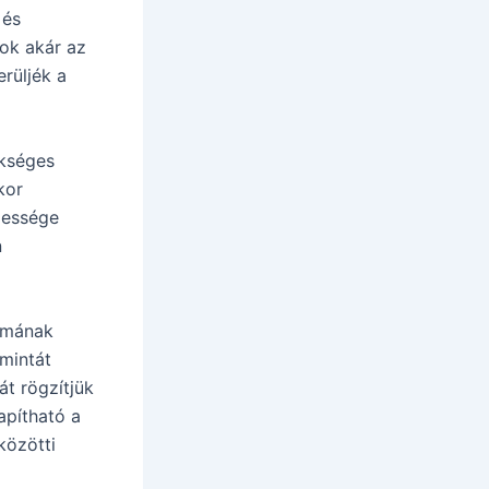
 és
tok akár az
rüljék a
ükséges
kor
pessége
n
lmának
mintát
át rögzítjük
apítható a
közötti