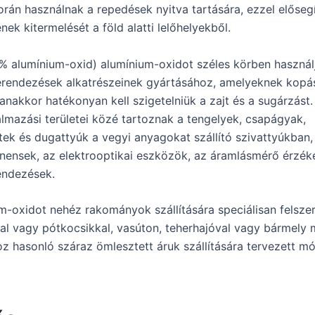
során használnak a repedések nyitva tartására, ezzel előseg
ek kitermelését a föld alatti lelőhelyekből.
9% alumínium-oxid) alumínium-oxidot széles körben használ
rendezések alkatrészeinek gyártásához, amelyeknek kopás
yanakkor hatékonyan kell szigetelniük a zajt és a sugárzást
almazási területei közé tartoznak a tengelyek, csapágyak,
ek és dugattyúk a vegyi anyagokat szállító szivattyúkban,
ensek, az elektrooptikai eszközök, az áramlásmérő érzéke
endezések.
m-oxidot nehéz rakományok szállítására speciálisan felszer
al vagy pótkocsikkal, vasúton, teherhajóval vagy bármely 
z hasonló száraz ömlesztett áruk szállítására tervezett m