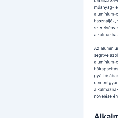
katalizátor
műanyag- és
alumínium-o
használják,
szerelvénye
alkalmazható
Az alumíniu
segítve azo
alumínium-o
hőkapacitás
gyártásában
cementgyárt
alkalmaznak
növelése ér
Alkal