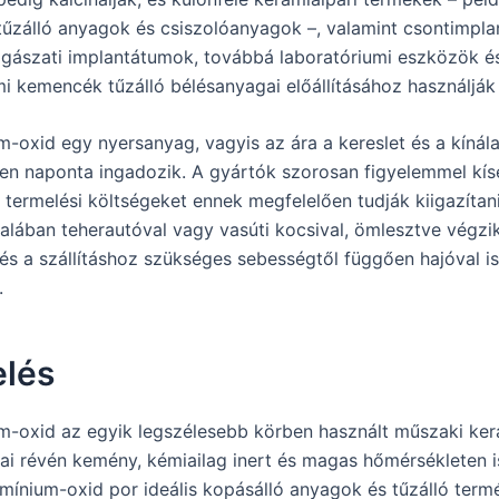
 tűzálló anyagok és csiszolóanyagok –, valamint csontimpl
ogászati implantátumok, továbbá laboratóriumi eszközök é
mi kemencék tűzálló bélésanyagai előállításához használják 
m-oxid egy nyersanyag, vagyis az ára a kereslet és a kínála
n naponta ingadozik. A gyártók szorosan figyelemmel kísé
 termelési költségeket ennek megfelelően tudják kiigazítani
ltalában teherautóval vagy vasúti kocsival, ömlesztve végzik
 és a szállításhoz szükséges sebességtől függően hajóval is
.
elés
m-oxid az egyik legszélesebb körben használt műszaki ker
ai révén kemény, kémiailag inert és magas hőmérsékleten is
umínium-oxid por ideális kopásálló anyagok és tűzálló term