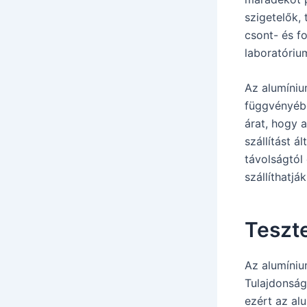
szigetelők,
csont- és f
laboratóriu
Az alumíniu
függvényébe
árat, hogy a
szállítást á
távolságtól
szállíthatják
Teszt
Az alumíniu
Tulajdonság
ezért az al