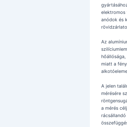
gyártásához
elektromos 
anódok és k
rövidzárlat
Az alumíniu
szilíciumle
hőállósága,
miatt a fén
alkotóeleme
A jelen tal
mérésére sz
röntgensugá
a mérés cél
rácsállandó
összefüggé