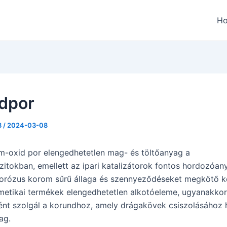
H
ldpor
8
/
2024-03-08
m-oxid por elengedhetetlen mag- és töltőanyag a
tokban, emellett az ipari katalizátorok fontos hordozóan
porózus korom sűrű állaga és szennyeződéseket megkötő 
metikai termékek elengedhetetlen alkotóeleme, ugyanakkor
nt szolgál a korundhoz, amely drágakövek csiszolásához 
ag.