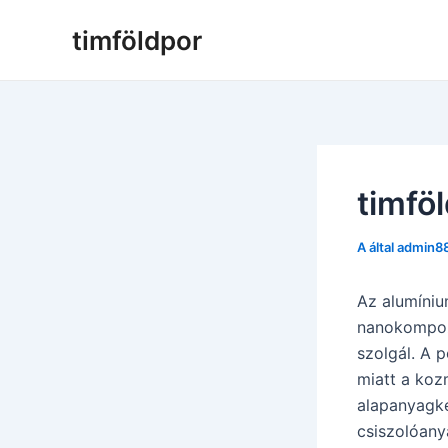
Ugrás
timföldpor
a
tartalomra
timfö
A által
admin8
Az alumíniu
nanokompozi
szolgál. A 
miatt a koz
alapanyagké
csiszolóany