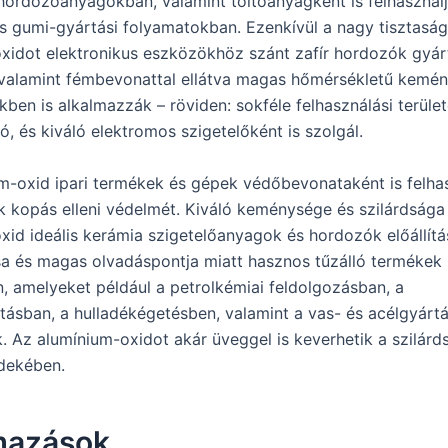
-hordozóanyagokban, valamint töltőanyagként is felhasznál
 gumi-gyártási folyamatokban. Ezenkívül a nagy tisztasá
xidot elektronikus eszközökhöz szánt zafír hordozók gyár
 valamint fémbevonattal ellátva magas hőmérsékletű kemén
kben is alkalmazzák – röviden: sokféle felhasználási terüle
, és kiváló elektromos szigetelőként is szolgál.
m-oxid ipari termékek és gépek védőbevonataként is felha
k kopás elleni védelmét. Kiváló keménysége és szilárdsága
xid ideális kerámia szigetelőanyagok és hordozók előállít
a és magas olvadáspontja miatt hasznos tűzálló termékek
, amelyeket például a petrolkémiai feldolgozásban, a
ásban, a hulladékégetésben, valamint a vas- és acélgyárt
. Az alumínium-oxidot akár üveggel is keverhetik a szilárd
dekében.
mazások