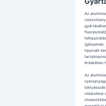
Gyárt
Az alumíniu
csiszolóany
gyártásában
fluoreszkál
felhasználá
igényelnek,
használt ke
tartalmazni
érdekében h
Az alumínium
nyersanyaga
bányásszák 
oldatokkal 
olvasztókba 
maradékot p