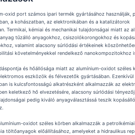
m-oxid port számos ipari termék gyártásához használják, p
ban, a kohászatban, az elektronikában és a katalizátorok
ban. Termikai, kémiai és mechanikai tulajdonságai miatt az 
s anyag tűzálló anyagokhoz, csiszolókorongokhoz és kopás
khoz, valamint alacsony súrlódási értékeinek köszönhetőe
ilitási követelményekkel rendelkező nanokompozitokhoz is
áspontja és hőállósága miatt az alumínium-oxidot széles 
elektromos eszközök és félvezetők gyártásában. Ezenkívül
an is kulcsfontosságú alkatrészként alkalmazzák az elekt
ben keletkező hő elvezetésére, alacsony súrlódási tényezőj
ulajdonságai pedig kiváló anyagválasztássá teszik kopásál
z.
 alumínium-oxidot széles körben alkalmazzák a petrolkémiai
ia töltőanyagok előállításához, amelyeket a hidraulikus re