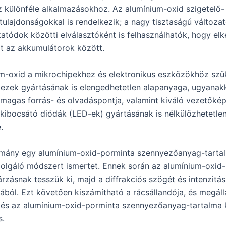
 különféle alkalmazásokhoz. Az alumínium-oxid szigetelő-
tulajdonságokkal is rendelkezik; a nagy tisztaságú változa
atódok közötti elválasztóként is felhasználhatók, hogy elke
ot az akkumulátorok között.
m-oxid a mikrochipekhez és elektronikus eszközökhöz sz
mezek gyártásának is elengedhetetlen alapanyaga, ugyanak
 magas forrás- és olvadáspontja, valamint kiváló vezetőké
ykibocsátó diódák (LED-ek) gyártásának is nélkülözhetetle
.
álmány egy alumínium-oxid-porminta szennyezőanyag-tarta
olgáló módszert ismertet. Ennek során az alumínium-oxid-
rzásnak tesszük ki, majd a diffrakciós szögét és intenzitás
jából. Ezt követően kiszámítható a rácsállandója, és megáll
 és az alumínium-oxid-porminta szennyezőanyag-tartalma 
s.