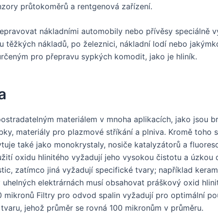
enzory průtokoměrů a rentgenová zařízení.
přepravovat nákladními automobily nebo přívěsy speciálně 
u těžkých nákladů, po železnici, nákladní lodí nebo jakýmko
čeným pro přepravu sypkých komodit, jako je hliník.
a
epostradatelným materiálem v mnoha aplikacích, jako jsou br
obky, materiály pro plazmové stříkání a plniva. Kromě toho 
ytuje také jako monokrystaly, nosiče katalyzátorů a fluoresc
ití oxidu hlinitého vyžadují jeho vysokou čistotu a úzkou d
stic, zatímco jiná vyžadují specifické tvary; například kerami
 uhelných elektrárnách musí obsahovat práškový oxid hlini
 mikronů Filtry pro odvod spalin vyžadují pro optimální po
 tvaru, jehož průměr se rovná 100 mikronům v průměru.