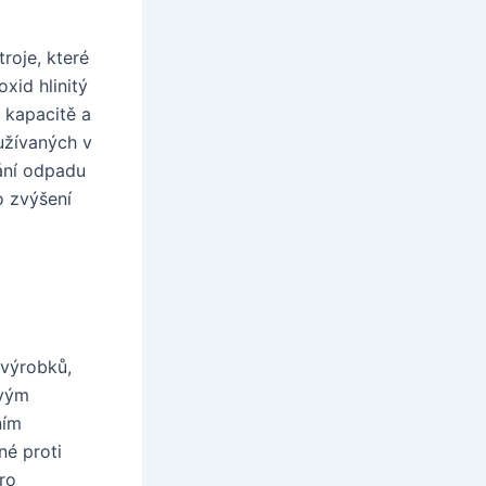
roje, které
xid hlinitý
 kapacitě a
užívaných v
ání odpadu
o zvýšení
 výrobků,
svým
ním
né proti
pro