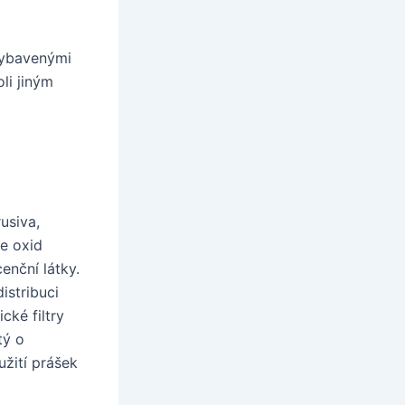
vybavenými
li jiným
usiva,
se oxid
enční látky.
istribuci
cké filtry
tý o
užití prášek