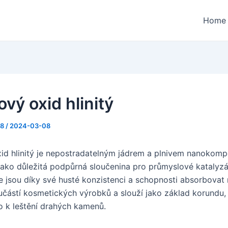
Home
vý oxid hlinitý
88
/
2024-03-08
id hlinitý je nepostradatelným jádrem a plnivem nanokomp
 jako důležitá podpůrná sloučenina pro průmyslové katalyzá
e jsou díky své husté konzistenci a schopnosti absorbovat 
učástí kosmetických výrobků a slouží jako základ korundu,
 k leštění drahých kamenů.