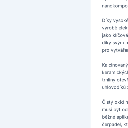
nanokompozi
Díky vysoké
výrobě elek
jako klíčov
díky svým n
pro vytváře
Kalcinovaný
keramických
trhliny ote
uhlovodíků 
Čistý oxid h
musí být odo
běžné aplika
čerpadel, k