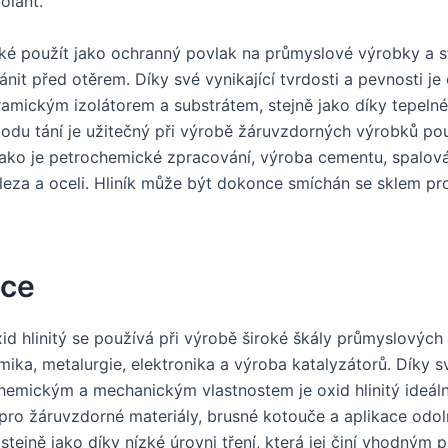
zolant.
také použít jako ochranný povlak na průmyslové výrobky a st
it před otěrem. Díky své vynikající tvrdosti a pevnosti je o
ramickým izolátorem a substrátem, stejně jako díky tepelné
du tání je užitečný při výrobě žáruvzdorných výrobků po
 jako je petrochemické zpracování, výroba cementu, spalov
leza a oceli. Hliník může být dokonce smíchán se sklem pr
ace
id hlinitý se používá při výrobě široké škály průmyslových
amika, metalurgie, elektronika a výroba katalyzátorů. Díky 
hemickým a mechanickým vlastnostem je oxid hlinitý ideál
pro žáruvzdorné materiály, brusné kotouče a aplikace odol
stejně jako díky nízké úrovni tření, která jej činí vhodným 