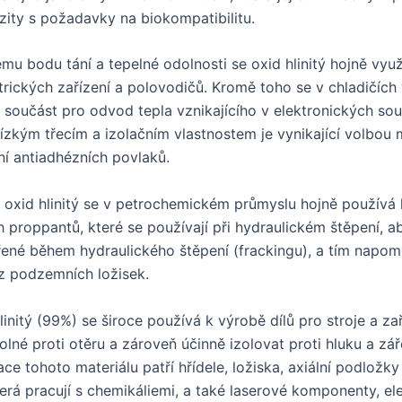
ty s požadavky na biokompatibilitu.
mu bodu tání a tepelné odolnosti se oxid hlinitý hojně využ
trických zařízení a polovodičů. Kromě toho se v chladičích
á součást pro odvod tepla vznikajícího v elektronických so
ízkým třecím a izolačním vlastnostem je vynikající volbou 
ní antiadhézních povlaků.
 oxid hlinitý se v petrochemickém průmyslu hojně používá
 proppantů, které se používají při hydraulickém štěpení, a
vřené během hydraulického štěpení (frackingu), a tím napo
z podzemních ložisek.
linitý (99%) se široce používá k výrobě dílů pro stroje a zař
lné proti otěru a zároveň účinně izolovat proti hluku a zář
ce tohoto materiálu patří hřídele, ložiska, axiální podložky
terá pracují s chemikáliemi, a také laserové komponenty, el