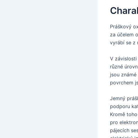
Charak
Práškový oxi
za účelem o
vyrábí se z
V závislost
různé úrovn
jsou známé 
povrchem js
Jemný práško
podporu kat
Kromě toho 
pro elektro
pájecích se