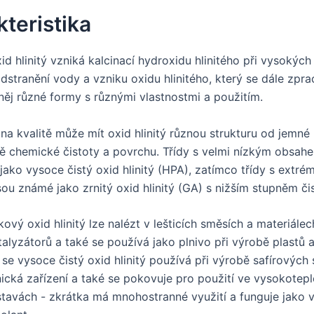
teristika
d hlinitý vzniká kalcinací hydroxidu hlinitého při vysokých
dstranění vody a vzniku oxidu hlinitého, který se dále zpr
 něj různé formy s různými vlastnostmi a použitím.
i na kvalitě může mít oxid hlinitý různou strukturu od jemné
ě chemické čistoty a povrchu. Třídy s velmi nízkým obsahe
jako vysoce čistý oxid hlinitý (HPA), zatímco třídy s extr
ou známé jako zrnitý oxid hlinitý (GA) s nižším stupněm čis
vý oxid hlinitý lze nalézt v lešticích směsích a materiálec
alyzátorů a také se používá jako plnivo při výrobě plastů a
se vysoce čistý oxid hlinitý používá při výrobě safírových 
nická zařízení a také se pokovuje pro použití ve vysokotepl
stavách - zkrátka má mnohostranné využití a funguje jako v