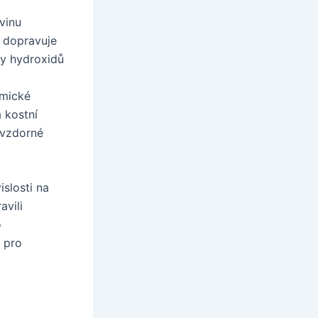
vinu
a dopravuje
ky hydroxidů
amické
a kostní
uvzdorné
islosti na
avili
o
é pro