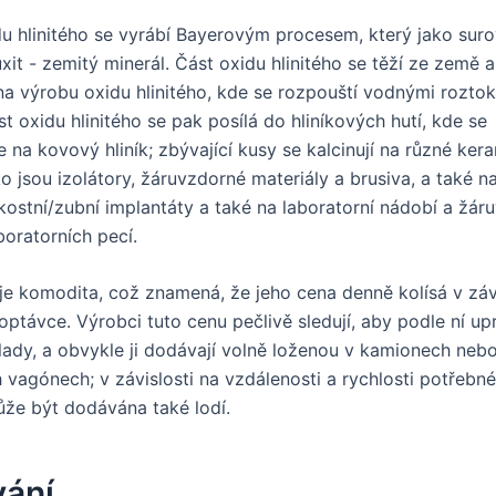
du hlinitého se vyrábí Bayerovým procesem, který jako suro
xit - zemitý minerál. Část oxidu hlinitého se těží ze země 
a výrobu oxidu hlinitého, kde se rozpouští vodnými rozto
část oxidu hlinitého se pak posílá do hliníkových hutí, kde se
e na kovový hliník; zbývající kusy se kalcinují na různé ker
o jsou izolátory, žáruvzdorné materiály a brusiva, a také n
 kostní/zubní implantáty a také na laboratorní nádobí a žár
boratorních pecí.
ý je komodita, což znamená, že jeho cena denně kolísá v záv
ptávce. Výrobci tuto cenu pečlivě sledují, aby podle ní upr
lady, a obvykle ji dodávají volně loženou v kamionech neb
h vagónech; v závislosti na vzdálenosti a rychlosti potřebn
že být dodávána také lodí.
vání