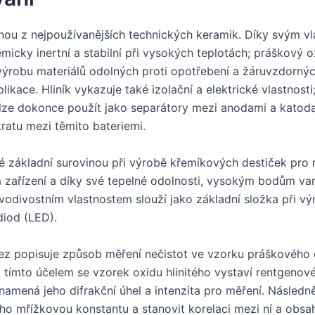
ednou z nejpoužívanějších technických keramik. Díky svým v
emicky inertní a stabilní při vysokých teplotách; práškový ox
 výrobu materiálů odolných proti opotřebení a žáruvzdorný
likace. Hliník vykazuje také izolační a elektrické vlastnost
 lze dokonce použít jako separátory mezi anodami a katod
kratu mezi těmito bateriemi.
aké základní surovinou při výrobě křemíkových destiček pro
á zařízení a díky své tepelné odolnosti, vysokým bodům var
 vodivostním vlastnostem slouží jako základní složka při v
diod (LED).
ez popisuje způsob měření nečistot ve vzorku práškového 
Za tímto účelem se vzorek oxidu hlinitého vystaví rentgenov
namená jeho difrakční úhel a intenzita pro měření. Následně
eho mřížkovou konstantu a stanovit korelaci mezi ní a obs