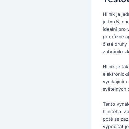
Hliník je j
je tvrdý, ch
ideální pro
pro různé ap
čisté druhy
zabránilo z
Hliník je t
elektronick
vynikajícím
světelných 
Tento vynál
hlinitého. 
poté se zaz
vypočítat j