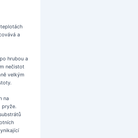
 teplotách
acovává a
 po hrubou a
m nečistot
émně velkým
toty.
h na
 pryže.
substrátů
otních
ynikající