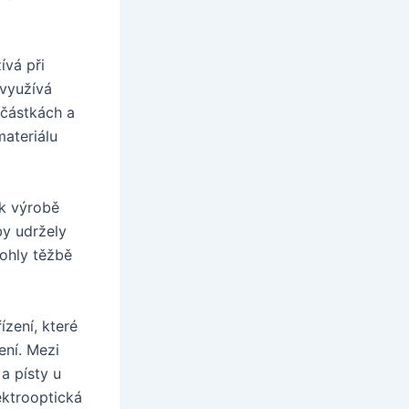
ívá při
 využívá
učástkách a
materiálu
 k výrobě
by udržely
mohly těžbě
ízení, které
ení. Mezi
 a písty u
ektrooptická