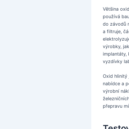
Většina oxi
používá bau
do závodů n
a filtruje, 
elektrolyzuj
výrobky, jak
implantáty,
vyzdívky la
Oxid hlinit
nabídce a po
výrobní nák
železničníc
přepravu mů
Testo