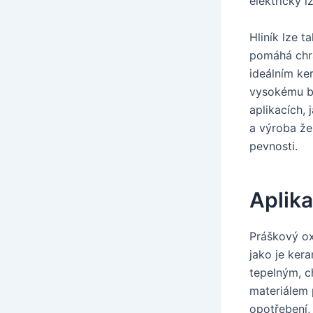
elektrický i
Hliník lze 
pomáhá chrán
ideálním ke
vysokému bo
aplikacích,
a výroba že
pevnosti.
Aplik
Práškový ox
jako je ker
tepelným, c
materiálem 
opotřebení, 