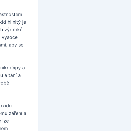
lastnostem
id hlinitý je
ch výrobků
i; vysoce
ami, aby se
 mikročipy a
u a tání a
ýrobě
oxidu
ému záření a
 lze
ahem