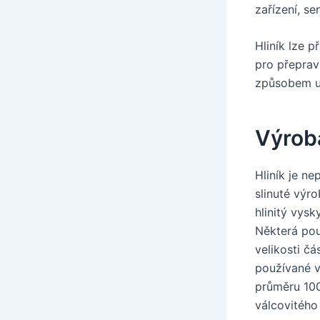
zařízení, s
Hliník lze 
pro přeprav
způsobem ur
Výrob
Hliník je n
slinuté výr
hlinitý vysk
Některá použ
velikosti čá
používané v
průměru 100
válcovitého