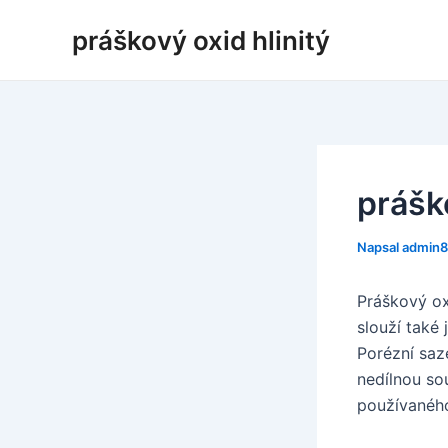
Přeskočit
práškový oxid hlinitý
na
obsah
práško
Napsal
admin
Práškový ox
slouží také
Porézní saz
nedílnou so
používaného