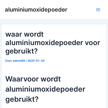
Spring
aluminiumoxidepoeder
naar
Hoo
de
inhoud
waar wordt
aluminiumoxidepoeder voor
gebruikt?
Door
admin88
/
2025-01-30
Waarvoor wordt
aluminiumoxidepoeder
gebruikt?