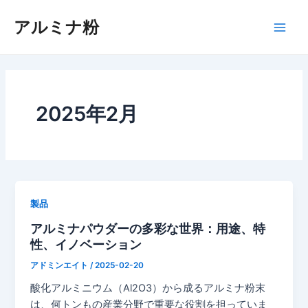
内
アルミナ粉
容
メ
を
ス
イ
キ
ッ
ン
プ
2025年2月
メ
ニ
ュ
ー
製品
アルミナパウダーの多彩な世界：用途、特
性、イノベーション
アドミンエイト
/
2025-02-20
酸化アルミニウム（Al2O3）から成るアルミナ粉末
は、何トンもの産業分野で重要な役割を担っていま