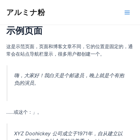
内
アルミナ粉
容
メ
を
ス
示例页面
イ
キ
ッ
ン
这是示范页面，页面和博客文章不同，它的位置是固定的，通
プ
常会在站点导航栏显示，很多用户都创建一个。
メ
ニ
嗨，大家好！我白天是个邮递员，晚上就是个有抱
ュ
负的演员。
ー
......或这个：」。
XYZ Doohickey 公司成立于1971年，自从建立以