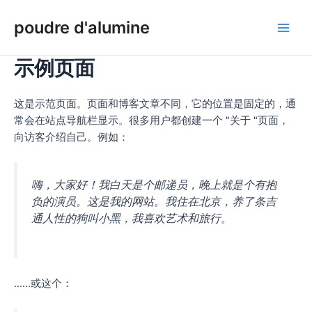
Skip
poudre d'alumine
to
Men
content
示例页面
princ
这是示范页面。页面和博客文章不同，它的位置是固定的，通
常会在站点导航栏显示。很多用户都创建一个 "关于 "页面，
向访客介绍自己。例如：
嗨，大家好！我白天是个邮递员，晚上就是个有抱
负的演员。这是我的网站。我住在北京，养了条吉
通人性的狗叫小黑，我喜欢艺术和旅行。
......或这个：