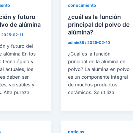
iento
conocimiento
ción y futuro
¿cuál es la función
lvo de alúmina
principal del polvo de
alúmina?
/
2025-02-11
admin88
/
2025-02-10
ón y futuro del
e alúmina En los
¿Cuál es la función
s tecnológico y
principal de la alúmina en
l actuales, los
polvo? La alúmina en polvo
les deben ser
es un componente integral
tes, versátiles y
de muchos productos
. Alta pureza
cerámicos. Se utiliza
o
noticias