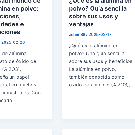
sátil mundo de
¿Qué es la alúmina en
mina en polvo:
polvo? Guía sencilla
ciones,
sobre sus usos y
edades e
ventajas
aciones
admin88
/
2025-02-17
/
2025-02-20
¿Qué es la alúmina en
 de alúmina,
polvo? Una guía sencilla
to de óxido de
sobre sus usos y beneficios
o (Al2O3),
La alúmina en polvo,
ña un papel
también conocida como
ntal en muchos
óxido de aluminio (Al2O3),
 industriales. Con
acada