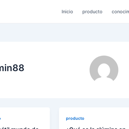
Inicio
producto
conoci
min88
o
producto