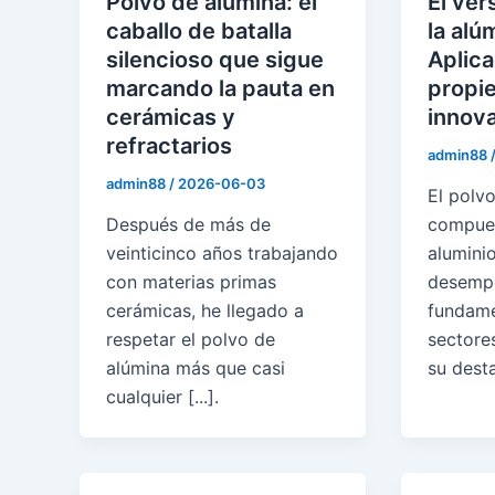
Polvo de alúmina: el
El ver
caballo de batalla
la alú
silencioso que sigue
Aplica
marcando la pauta en
propi
cerámicas y
innov
refractarios
admin88
admin88
/
2026-06-03
El polvo
Después de más de
compues
veinticinco años trabajando
alumini
con materias primas
desempe
cerámicas, he llegado a
fundame
respetar el polvo de
sectores
alúmina más que casi
su dest
cualquier [...].