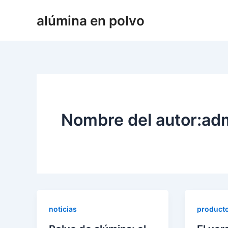
Ir
alúmina en polvo
al
contenido
Nombre del autor:ad
noticias
product