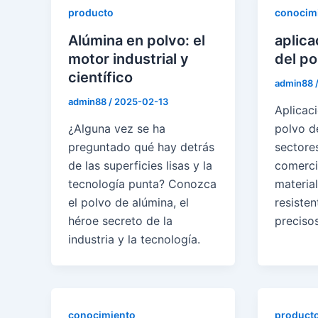
producto
conocim
Alúmina en polvo: el
aplica
motor industrial y
del po
científico
admin88
admin88
/
2025-02-13
Aplicaci
¿Alguna vez se ha
polvo d
preguntado qué hay detrás
sectore
de las superficies lisas y la
comercia
tecnología punta? Conozca
materia
el polvo de alúmina, el
resisten
héroe secreto de la
precisos
industria y la tecnología.
conocimiento
product