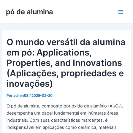
Ir
pó de alumina
para
Men
o
conteúdo
princ
O mundo versátil da alumina
em pó: Applications,
Properties, and Innovations
(Aplicações, propriedades e
inovações)
Por
admin88
/
2025-02-20
O pó de alumina, composto por óxido de alumínio (Al₂O₃),
desempenha um papel fundamental em inúmeras áreas
industriais. Com suas características marcantes, é
indispensável em aplicações como cerâmica, materiais