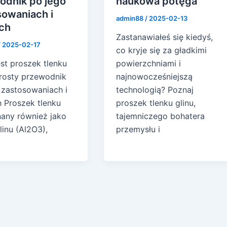
odnik po jego
naukowa potęga
sowaniach i
admin88
/
2025-02-13
ach
Zastanawiałeś się kiedyś,
/
2025-02-17
co kryje się za gładkimi
st proszek tlenku
powierzchniami i
Prosty przewodnik
najnowocześniejszą
 zastosowaniach i
technologią? Poznaj
h Proszek tlenku
proszek tlenku glinu,
znany również jako
tajemniczego bohatera
linu (Al2O3),
przemysłu i