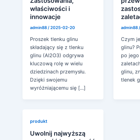
Zastosowania,
przew
właściwości i
zasto
innowacje
zalet
admin88
/
2025-02-20
admin88
Proszek tlenku glinu
Czym je
składający się z tlenku
glinu? 
glinu (Al2O3) odgrywa
po jego
kluczową rolę w wielu
zaletac
dziedzinach przemysłu.
glinu, 
Dzięki swojemu
tlenek g
wyróżniającemu się [...]
produkt
Uwolnij najwyższą