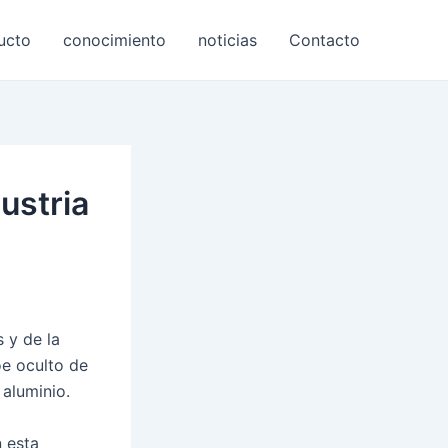
ucto
conocimiento
noticias
Contacto
ustria
 y de la
oe oculto de
 aluminio.
n esta