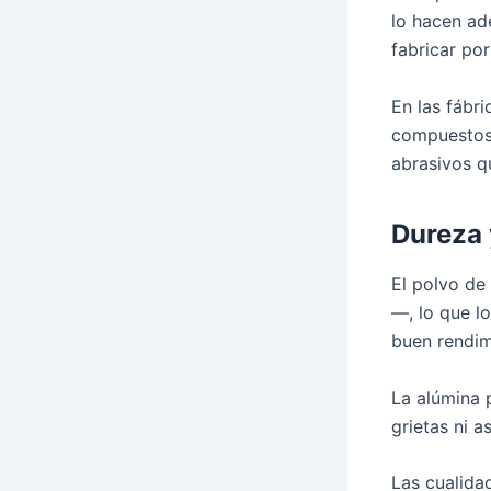
lo hacen ade
fabricar po
En las fábr
compuestos 
abrasivos q
Dureza 
El polvo de
—, lo que l
buen rendim
La alúmina p
grietas ni as
Las cualida