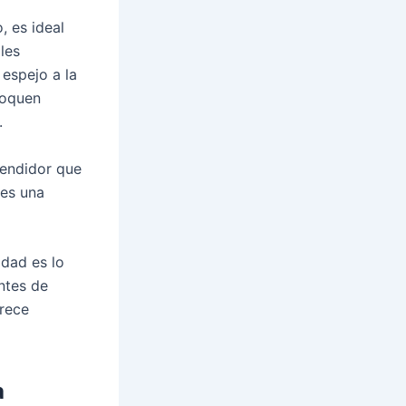
, es ideal
les
 espejo a la
voquen
.
rendidor que
 es una
idad es lo
ntes de
frece
a