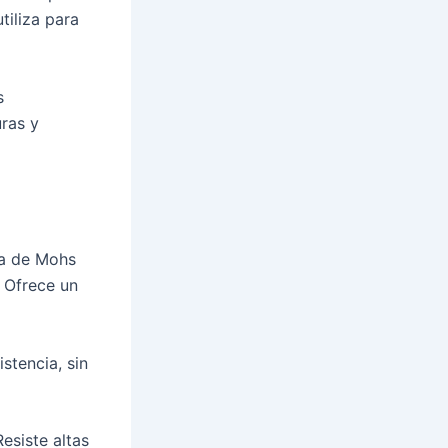
tiliza para
s
uras y
la de Mohs
. Ofrece un
stencia, sin
esiste altas