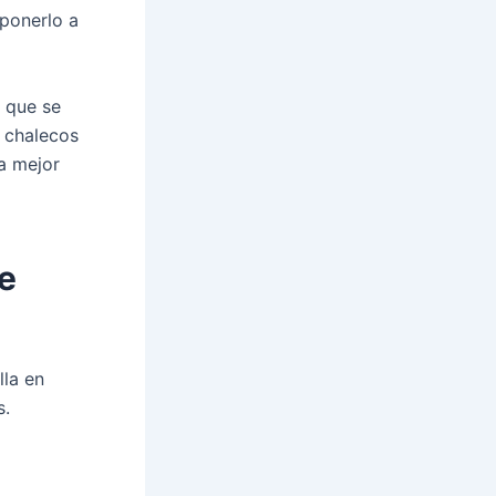
xponerlo a
r que se
 chalecos
la mejor
de
lla en
s.