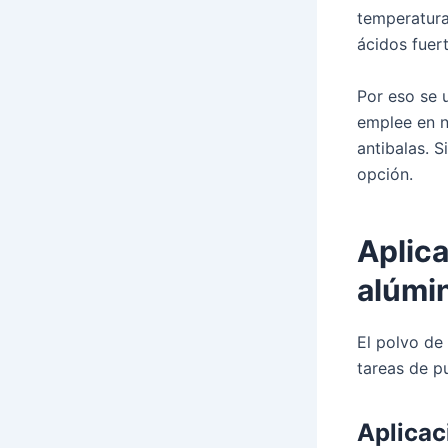
temperatura
ácidos fuert
Por eso se u
emplee en n
antibalas. S
opción.
Aplica
alúmi
El polvo de
tareas de pu
Aplicac