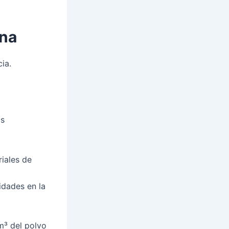
ina
ia.
as
riales de
idades en la
m³ del polvo