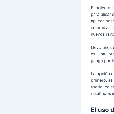
El polvo de 
para alisar 
aplicacione
cerámica. L
nuevos rayon
Llevo años 
es. Una libr
ganga por la
La opción d
primero, as
usarla. Ya s
resultados
El uso 