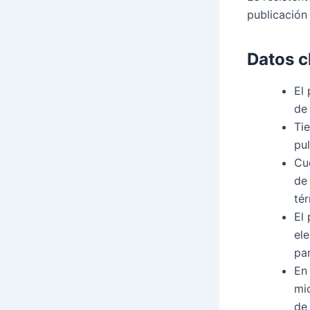
publicación
Datos c
El
de
Tie
pul
Cue
de 
tér
El
ele
pa
En
mic
de