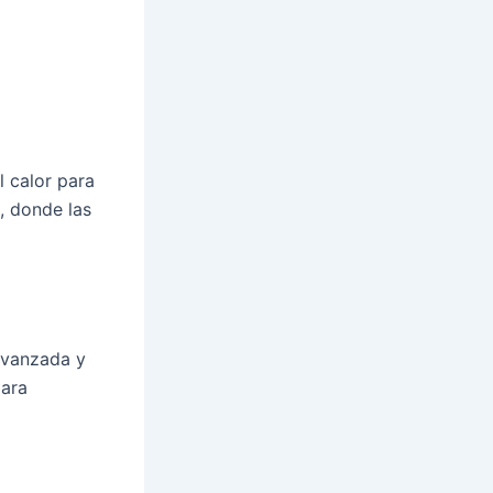
l calor para
, donde las
avanzada y
para