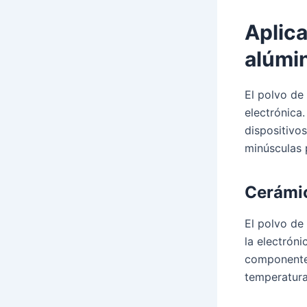
Aplica
alúmi
El polvo de
electrónica.
dispositivo
minúsculas 
Cerámic
El polvo de
la electróni
componentes
temperatura