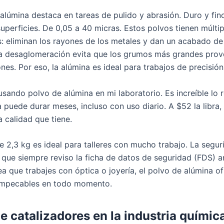
alúmina destaca en tareas de pulido y abrasión. Duro y fino
superficies. De 0,05 a 40 micras. Estos polvos tienen múltip
s: eliminan los rayones de los metales y dan un acabado de
a desaglomeración evita que los grumos más grandes pro
es. Por eso, la alúmina es ideal para trabajos de precisión
usando polvo de alúmina en mi laboratorio. Es increíble lo 
a puede durar meses, incluso con uso diario. A $52 la libra,
 calidad que tiene.
e 2,3 kg es ideal para talleres con mucho trabajo. La segur
í que siempre reviso la ficha de datos de seguridad (FDS) a
ea que trabajes con óptica o joyería, el polvo de alúmina o
 impecables en todo momento.
de catalizadores en la industria químic