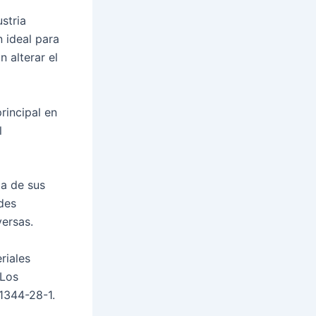
stria
n ideal para
n alterar el
rincipal en
l
ia de sus
des
versas.
riales
 Los
 1344-28-1.