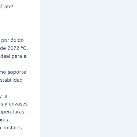
árate!
 por óxido
 de 2072 °C.
deal para el
como soporte
stabilidad
y la
tes y envases
mperaturas.
uras
 cristales