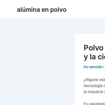
Ir
alúmina en polvo
al
contenido
Polvo 
y la c
Por
admin88
/
¿Alguna vez
tecnología 
la industria
Es resisten